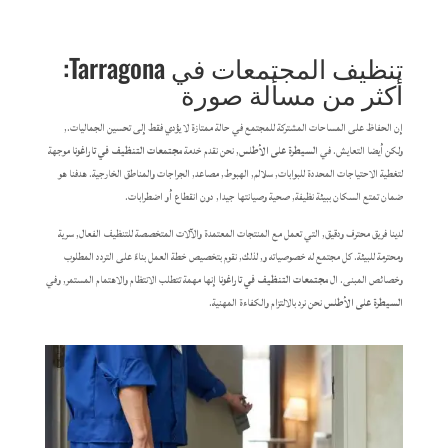
تنظيف المجتمعات في Tarragona:
أكثر من مسألة صورة
إن الحفاظ على المساحات المشتركة للمجتمع في حالة ممتازة لا يؤدي فقط إلى تحسين الجماليات.,
ولكن أيضا التعايش. في
السيطرة على الأطلس
, نحن نقدم خدمة
مجتمعات التنظيف في تاراغونا
موجهة
لتغطية الاحتياجات المحددة للبوابات, سلالم, الهبوط, مصاعد, الجراجات والمناطق الخارجية. هدفنا هو
ضمان تمتع السكان ببيئة نظيفة, صحية وصيانتها جيدا, دون انقطاع أو اضطرابات.
لدينا فريق محترف ودقيق, التي تعمل مع المنتجات المعتمدة والآلات المتخصصة للتنظيف الفعال, سرية
ومحترمة للبيئة. كل مجتمع له خصوصياته و, لذلك, نقوم بتخصيص خطة العمل بناءً على التردد المطلوب
وخصائص المبنى. ال
مجتمعات التنظيف في تاراغونا
إنها مهمة تتطلب الانتظام والاهتمام المستمر, وفي
السيطرة على الأطلس
نحن نرد بالالتزام والكفاءة المهنية.