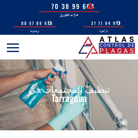
604 99 38 70
حالات الطوارئ
931 89 57 00
977 94 71 27
تاراغونا
برشلونة
تنظيف المجتمعات في
Tarragona