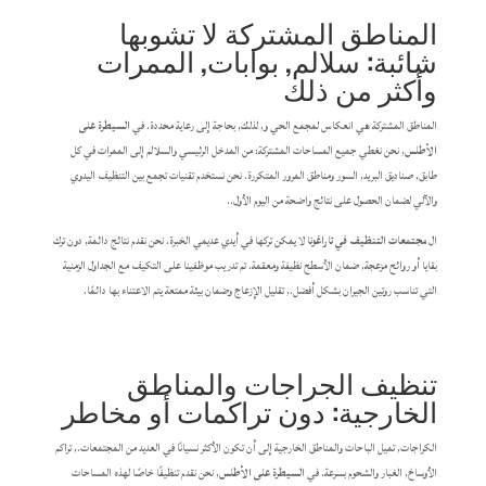
المناطق المشتركة لا تشوبها
شائبة: سلالم, بوابات, الممرات
وأكثر من ذلك
المناطق المشتركة هي انعكاس لمجمع الحي و, لذلك, بحاجة إلى رعاية محددة. في
السيطرة على
الأطلس
, نحن نغطي جميع المساحات المشتركة: من المدخل الرئيسي والسلالم إلى الممرات في كل
طابق, صناديق البريد, السور ومناطق المرور المتكررة. نحن نستخدم تقنيات تجمع بين التنظيف اليدوي
والآلي لضمان الحصول على نتائج واضحة من اليوم الأول..
ال
مجتمعات التنظيف في تاراغونا
لا يمكن تركها في أيدي عديمي الخبرة. نحن نقدم نتائج دائمة, دون ترك
بقايا أو روائح مزعجة, ضمان الأسطح نظيفة ومعقمة. تم تدريب موظفينا على التكيف مع الجداول الزمنية
التي تناسب روتين الجيران بشكل أفضل., تقليل الإزعاج وضمان بيئة ممتعة يتم الاعتناء بها دائمًا.
تنظيف الجراجات والمناطق
الخارجية: دون تراكمات أو مخاطر
الكراجات, تميل الباحات والمناطق الخارجية إلى أن تكون الأكثر نسيانًا في العديد من المجتمعات., تراكم
الأوساخ, الغبار والشحوم بسرعة. في
السيطرة على الأطلس
, نحن نقدم تنظيفًا خاصًا لهذه المساحات