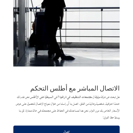
الاتصال المباشر مع أطلس التحكم
هل تبحث عن شركة موثوقة ل
مجتمعات التنظيف في تاراغونا
? في
السيطرة على الأطلس
نحن نقدم لك
خدمة احترافية, شخصية وخالية من القلق. اتصل بنا أو راسلنا من خلال نموذج الاتصال للحصول على عرض
الأسعار الخاص بك دون التزام. نحن هنا لمساعدتك في الحفاظ على مجتمعك في حالة ممتازة. ثق بنا
وستلاحظ الفرق!
اتصال