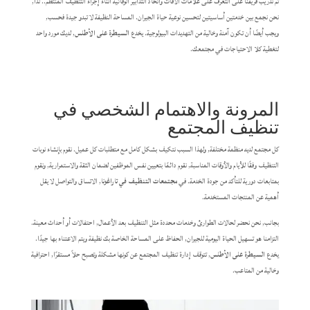
تم تدريب فريقنا على التعرف على علامات الآفات واتخاذ التدابير الوقائية أثناء إجراء التنظيف المنتظم.. لذا,
نحن نجمع بين خدمتين أساسيتين لتحسين نوعية حياة الجيران. المساحة النظيفة لا تبدو جيدة فحسب,
ويجب أيضًا أن تكون آمنة وخالية من التهديدات البيولوجية. يخدع
السيطرة على الأطلس
, لديك مورد واحد
لتغطية كلا الاحتياجات في مجتمعك.
المرونة والاهتمام الشخصي في
تنظيف المجتمع
كل مجتمع لديه منظمة مختلفة, ولهذا السبب نتكيف بشكل كامل مع متطلبات كل عميل. نقوم بإنشاء نوبات
التنظيف وفقًا للأيام والأوقات المناسبة, نقوم دائمًا بتعيين نفس الموظفين لضمان الثقة والاستمرارية, ونقوم
بمتابعات دورية للتأكد من جودة الخدمة. في
مجتمعات التنظيف في تاراغونا
, الاتساق والتواصل لا يقل
أهمية عن المنتجات المستخدمة.
بجانب, نحن نحضر لحالات الطوارئ وخدمات محددة مثل التنظيف بعد الأعمال, احتفالات أو أحداث معينة.
التزامنا هو تسهيل الحياة اليومية للجيران, الحفاظ على المساحة الخاصة بك نظيفة ويتم الاعتناء بها جيدًا.
يخدع
السيطرة على الأطلس
, تتوقف إدارة تنظيف المجتمع عن كونها مشكلة وتصبح حلاً مستقرًا, احترافية
وخالية من المتاعب.