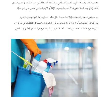
يتضمن الكنس الميكانيكي., الغسيل الصناعي وإزالة النفايات. هذا النوع من التنظيف لا يحسن المظهر
فقط, ولكن أيضًا السلامة من خلال تجنب الأرضيات الزلقة أو الأرضيات التي تحتوي على بقايا ملوثة..
بجانب, نحن نستخدم المنتجات والآلات المناسبة لكل سطح, احترام سلامة المواد وتجنب الإضرار
بالأرضيات, المنحدرات أو الجدران. إذا كنت تبحث عن حل شامل ل
مجتمعات التنظيف في تاراغونا
, لا
تنس تضمين هذه المساحات في الخدمة: الحفاظ عليها بشكل صحيح هو المفتاح لراحة وسلامة الحي.