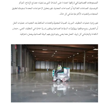
المستودعات الصناعية في تاراغونا
اعتمادا على النشاط الذي يتم تنفيذه: مصانع الإنتاج, المراكز
اللوجستية, الصناعات الغذائية أو المساحات المعدنية. نقوم بتحليل الاحتياجات المحددة لسفينتك لتطبيق
المنتجات والتقنيات الأكثر ملاءمة في كل حالة..
نقوم بإجراء عمليات التنظيف الدورية, الصيانة المجدولة والخدمات المكثفة بعد التجديدات, عمليات النقل
أو التفتيش. يتبع موظفونا بروتوكولات السلامة الصناعية ويتلقون تدريبًا خاصًا في التنظيف الفني., ضمان
الكفاءة والرعاية في كل زاوية. العمل معنا يعني وجود فريق يفهم البيئة الصناعية ويعمل باحترافية.