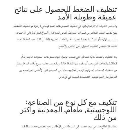
تنظيف الضغط للحصول على نتائج
عميقة وطويلة الأمد
واحدة من التقنيات الأكثر فعالية لدينا في
تنظيف المستودعات الصناعية في تاراغونا
هو
تنظيف الضغط
.
يتيح لك هذا النظام التخلص من النفايات المدمجة, الشحوم الصناعية والأوساخ المتراكمة على الأرضيات,
باريديس, الآلات أو الهياكل المعدنية. نحن نستخدم الماء الساخن ومنظفات إزالة الشحوم المطبقة تحت
ضغط عالٍ لضمان التنظيف العميق., دون الإضرار بالأسطح.
يعد التنظيف بالضغط مثاليًا للمناطق التي يصعب الوصول إليها, مستودعات المنتجات الكيماوية أو
الغذائية, والمناطق التي يجب أن تكون فيها النظافة خالية من العيوب. بجانب, يسرع أوقات التدخل ويقلل
من استخدام المنتجات العدوانية, كونه حل فعال ومستدام. في
السيطرة على الأطلس
, نحن نجمع بين
التكنولوجيا والخبرة لتحقيق التشطيبات المهنية في كل تدخل.
تتكيف مع كل نوع من الصناعة:
اللوجستية, طعام, المعدنية وأكثر
من ذلك
يتطلب كل قطاع صناعي نهجا مختلفا. في
السيطرة على الأطلس
, نحن نخصص خدماتنا
تنظيف