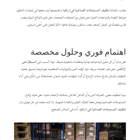
بجانب, خدماتنا
تنظيف المستودعات الصناعية في تاراغونا
تم تصميمها ليتم دمجها في عمليات التدقيق,
ضوابط الجودة والمراجعات الفنية. نحن نعمل مع المنتجات المعتمدة, نحن نلتزم باللوائح البيئية ونصدر
تقارير مفصلة عن العمل المنجز. معنا, ستكون سفينتك جاهزة دائمًا للعمل على أعلى مستوى.
اهتمام فوري وحلول مخصصة
نحن ندرك أن كل عميل لديه مواعيد نهائية ومتطلبات تشغيلية ضيقة.. لهذا السبب, في
السيطرة على
الأطلس
, نحن نقدم اهتماما سريعا, توفر الوقت المرن والميزانيات الشخصية. يقوم فريقنا بتنسيق عملية
التنظيف للتدخل خارج ساعات الإنتاج أو أثناء التوقفات الفنية, ضمان خدمة فعالة دون التأثير على أداء
نشاطك.
سواء لتنظيف معين, الصيانة الدورية أو التدخل العاجل, يمكنك الاعتماد علينا. نحن نعرف إيقاع
المستودعات الصناعية ونعمل بخفة الحركة, التقدير والكفاءة المهنية. إذا كنت تبحث عن حل موثوق به ل
تنظيف المستودعات الصناعية في تاراغونا
, أنت في المكان الصحيح.