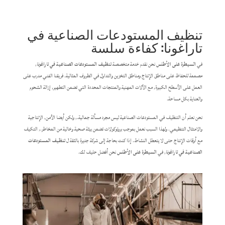
تنظيف المستودعات الصناعية في
تاراغونا: كفاءة سلسة
في
السيطرة على الأطلس
نحن نقدم خدمة متخصصة
تنظيف المستودعات الصناعية في تاراغونا
,
مصممة للحفاظ على مناطق الإنتاج ومناطق التخزين والتداول في الظروف المثالية. فريقنا الفني مدرب على
العمل على الأسطح الكبيرة, مع الآلات المهنية والمنتجات المحددة التي تضمن التطهير, إزالة الشحوم
والعناية بكل مساحة.
نحن نعلم أن التنظيف في المستودعات الصناعية ليس مجرد مسألة جمالية., ولكن أيضا الأمن, الإنتاجية
والامتثال التنظيمي. ولهذا السبب نعمل بموجب بروتوكولات تضمن بيئة صحية وخالية من المخاطر., التكيف
مع أوقات الإنتاج حتى لا يتعطل النشاط. إذا كنت بحاجة إلى شركة جديرة بالثقة ل
تنظيف المستودعات
الصناعية في تاراغونا
, في
السيطرة على الأطلس
نحن أفضل حليف لك.