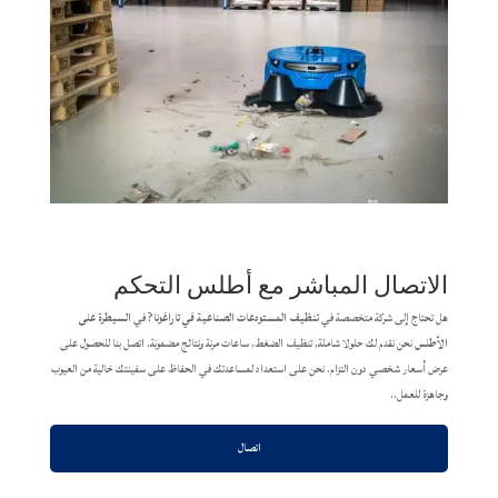
الاتصال المباشر مع أطلس التحكم
هل تحتاج إلى شركة متخصصة في
تنظيف المستودعات الصناعية في تاراغونا
? في
السيطرة على
الأطلس
نحن نقدم لك حلولا شاملة, تنظيف الضغط, ساعات مرنة ونتائج مضمونة. اتصل بنا للحصول على
عرض أسعار شخصي دون التزام. نحن على استعداد لمساعدتك في الحفاظ على سفينتك خالية من العيوب
وجاهزة للعمل..
اتصال