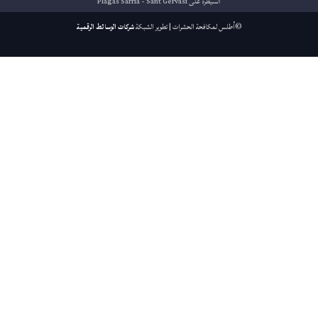
السيطرة على Plagas Sarrià - Sant Gervasi
©أطلس لمكافحة الحشرات | تطوير الشبكة
شركات الوسائط الرقمية