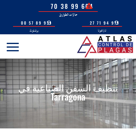
604 99 38 70
حالات الطوارئ
931 89 57 00
977 94 71 27
تاراغونا
برشلونة
تنظيف السفن الصناعية في
Tarragona