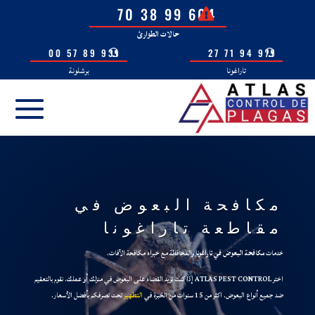
604 99 38 70
حالات الطوارئ
931 89 57 00
977 94 71 27
تاراغونا
برشلونة
مكافحة البعوض في
مقاطعة تاراغونا
خدمات
مكافحة البعوض في تاراغونا
والمحافظة مع خبراء مكافحة الآفات.
اختر ATLAS PEST CONTROL إذا كنت تريد القضاء على البعوض في منزلك أو عملك. نقوم بالتعقيم
ضد جميع أنواع البعوض. اكثر من 15 سنوات من الخبرة في
التطهير
تحت تصرفكم بأفضل الأسعار.