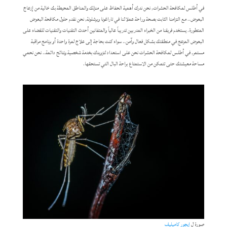
في أطلس لمكافحة الحشرات, نحن ندرك أهمية الحفاظ على منزلك والمناطق المحيطة بك خالية من إزعاج
البعوض.. مع التزامنا الثابت بصحة وراحة عملائنا في تاراغونا وبرشلونة, نحن نقدم حلول مكافحة البعوض
المتطورة. يستخدم فريقنا من الخبراء المدربين تدريباً عالياً والمتفانين أحدث التقنيات والتقنيات للقضاء على
البعوض المزعج في منطقتك بشكل فعال وآمن.. سواء كنت بحاجة إلى علاج لمرة واحدة أو برنامج مراقبة
مستمر, في أطلس لمكافحة الحشرات نحن على استعداد لتزويدك بخدمة شخصية ونتائج دائمة.. نحن نحمي
مساحة معيشتك حتى تتمكن من الاستمتاع براحة البال التي تستحقها.
صورة ل
إيجور كاميليف