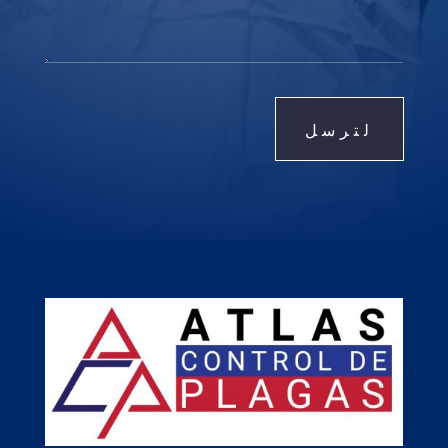
لترسل