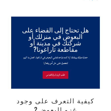
هل تحتاج إلى القضاء على
البعوض في منزلك أو
شركتك في مدينة أو
مقاطعة تاراغونا?
حماية منزلك وبيئتك! إذا كنت تواجه تفشي البعوض في تاراغونا, اتصل بنا اليوم
للحصول على حل آمن وفعال!
طلب الزيارة والاقتباس
كيفية التعرف على وجود
غزو البعوض?