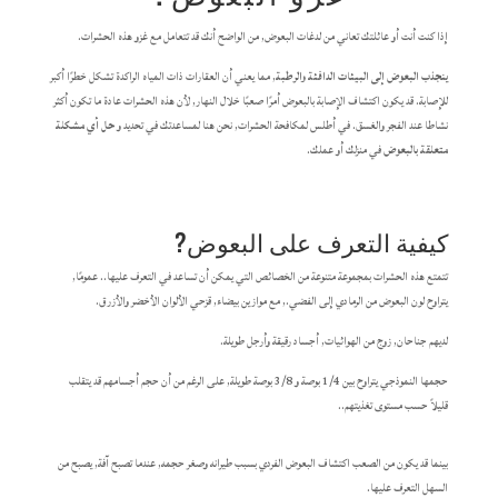
إذا كنت أنت أو عائلتك تعاني من لدغات البعوض, من الواضح أنك قد تتعامل مع غزو هذه الحشرات.
ينجذب البعوض إلى البيئات الدافئة والرطبة
, مما يعني أن العقارات ذات المياه الراكدة تشكل خطرًا أكبر
للإصابة. قد يكون اكتشاف الإصابة بالبعوض أمرًا صعبًا خلال النهار, لأن هذه الحشرات عادة ما تكون أكثر
نشاطا عند الفجر والغسق. في أطلس لمكافحة الحشرات, نحن هنا لمساعدتك في تحديد و
حل أي مشكلة
متعلقة بالبعوض
في منزلك أو عملك.
كيفية التعرف على البعوض?
تتمتع هذه الحشرات بمجموعة متنوعة من الخصائص التي يمكن أن تساعد في التعرف عليها.. عمومًا,
يتراوح لون البعوض من الرمادي إلى الفضي., مع موازين بيضاء, قزحي الألوان الأخضر والأزرق.
لديهم جناحان, زوج من الهوائيات, أجساد رقيقة وأرجل طويلة.
حجمها النموذجي يتراوح بين 1/4 بوصة و 3/8 بوصة طويلة, على الرغم من أن حجم أجسامهم قد يتقلب
قليلاً حسب مستوى تغذيتهم..
بينما قد يكون من الصعب اكتشاف البعوض الفردي بسبب طيرانه وصغر حجمه, عندما تصبح آفة, يصبح من
السهل التعرف عليها.