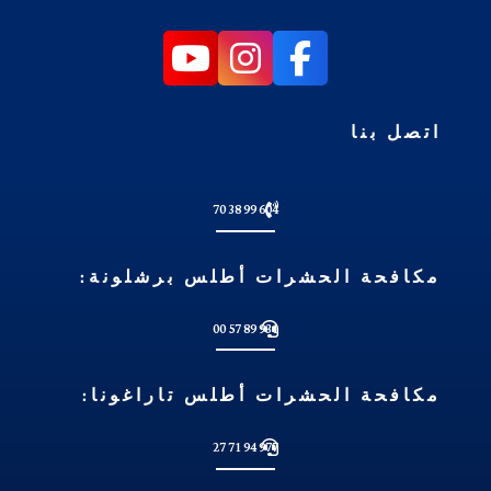
اتصل بنا
604 99 38 70
مكافحة الحشرات أطلس برشلونة:
931 89 57 00
مكافحة الحشرات أطلس تاراغونا:
977 94 71 27