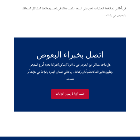
في أطلس لمكافحة الحشرات, نحن على استعداد لمساعدتك في تحديد ومعالجة المشاكل المتعلقة
بالبعوض في بيئتك..
اتصل بخبراء البعوض
هل تواجه مشاكل مع البعوض في تاراغونا? يمكن لخبرائنا تحديد أنواع البعوض
وتطبيق تدابير المكافحة بأمان وكفاءة., وبالتالي ضمان الهدوء والراحة في منزلك أو
عملك.
طلب الزيارة وبدون التزامات