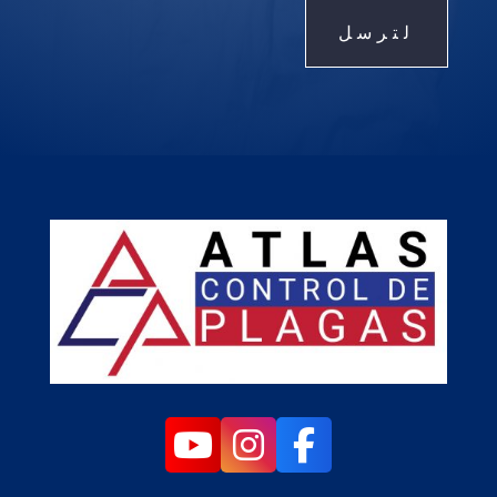
لترسل