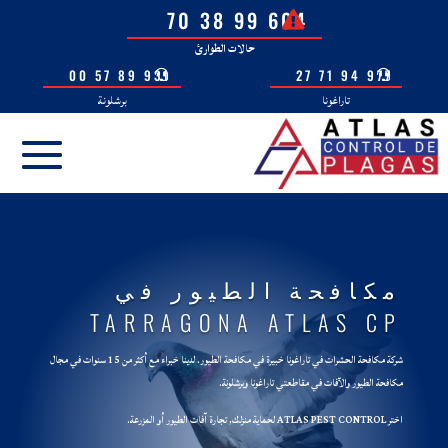
604 99 38 70
حالات الطوارئ
931 89 57 00
977 94 71 27
تاراغونا
برشلونة
مكافحة الطيور في
TARRAGONA ATLAS CP
شركة مكافحة الحشرات في تاراغونا خبيرة في مكافحة الطيور. لدينا خبراء مع أكثر من 15 سنوات في مجال
مكافحة الطيور والآفات في مقاطعتي تاراغونا وبرشلونة.
اختر ATLAS PEST CONTROL لحماية منزلك, تجارة آفات الطيور أو المزرعة.