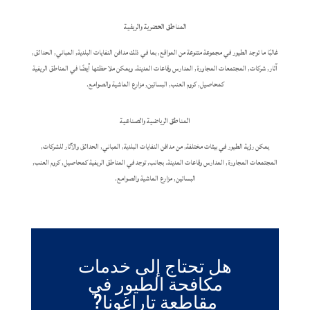
المناطق الحضرية والريفية
غالبًا ما توجد الطيور في مجموعة متنوعة من المواقع, بما في ذلك مدافن النفايات البلدية, المباني, الحدائق,
آثار, شركات, المجتمعات المجاورة, المدارس وقاعات المدينة. ويمكن ملاحظتها أيضًا في المناطق الريفية
كمحاصيل, كروم العنب, البساتين, مزارع الماشية والصوامع.
المناطق الرياضية والصناعية
يمكن رؤية الطيور في بيئات مختلفة, من مدافن النفايات البلدية, المباني, الحدائق والآثار للشركات,
المجتمعات المجاورة, المدارس وقاعات المدينة. بجانب, توجد في المناطق الريفية كمحاصيل, كروم العنب,
البساتين, مزارع الماشية والصوامع.
هل تحتاج إلى خدمات
مكافحة الطيور في
مقاطعة تاراغونا?