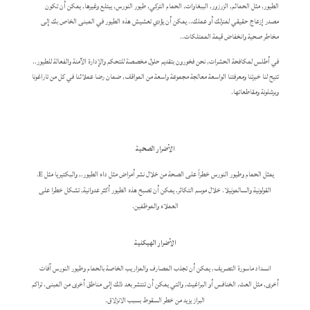
الطيور, مثل الحمائم, الزرزور, الببغاوات, الحمام التركي, طيور النورس, يبتلع وغيرها, يمكن أن تكون
مصدر إزعاج حقيقي لمنزلك أو عملك.. يمكن أن يؤدي تعشيش هذه الطيور في المبنى الخاص بك إلى
مخاطر صحية وانخفاض قيمة الممتلكات..
في أطلس لمكافحة الحشرات, نحن فخورون بتقديم حلول مخصصة للتحكم والإدارة الآمنة والفعالة للطيور..
تتيح لنا خبرتنا ومعرفتنا الواسعة معالجة مجموعة واسعة من المواقف, ضمان رضا عملائنا في كل من تاراغونا
وبرشلونة ومقاطعاتها.
الأضرار الصحية
يمثل الحمام وطيور النورس خطراً على الصحة من خلال نشر أمراض مثل داء الطيور., والبكتيريا مثل E.
القولونية والسالمونيلا. خلال موسم التكاثر, يمكن أن تصبح هذه الطيور أكثر عدوانية, تشكل خطرا على
العملاء والموظفين.
الأضرار الهيكلية
انسداد ماسورة التصريف, يمكن أن تجذب المصارف والمزاريب الخاصة بالحمام وطيور النورس آفات
أخرى, مثل العث, الخنافس أو البراغيث, والتي يمكن أن تنتشر بعد ذلك إلى مناطق أخرى من المبنى. تراكم
البراز يزيد من خطر السقوط بسبب الانزلاق.