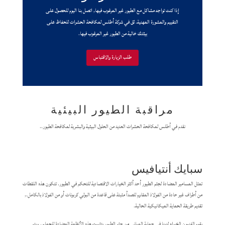
إذا كنت تواجه مشاكل مع الطيور غير المرغوب فيها, اتصل بنا اليوم للحصول على
التقييم والمشورة المهنية. ثق في شركة أطلس لمكافحة الحشرات للحفاظ على
بيئتك خالية من الطيور غير المرغوب فيها.
طلب الزيارة والاقتباس
مراقبة الطيور البيئية
نقدم في أطلس لمكافحة الحشرات العديد من الحلول البيئية والبشرية لمكافحة الطيور..
سبايك أنتيافيس
تمثل المسامير المضادة لجثم الطيور أحد أكثر الخيارات الاقتصادية للتحكم في الطيور. تتكون هذه اللقطات
من أطراف غير حادة من الفولاذ المقاوم للصدأ مثبتة على قاعدة من البولي كربونات أو من الفولاذ بالكامل.,
تقديم طريقة الحماية الميكانيكية الحالية.
يقوم الفنيون الخبراء لدينا في حماية المباني من جثم الطيور بتثبيت هذه الأنظمة المضادة للحمام.. ويتم