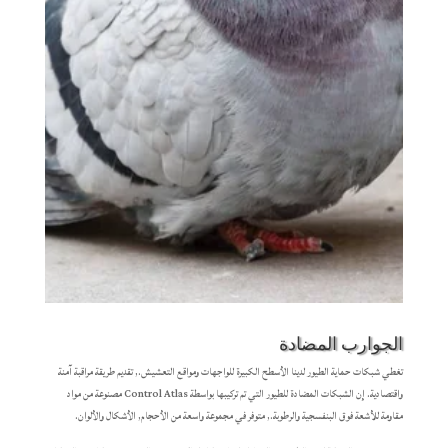
الجوارب المضادة
تغطي شبكات حماية الطيور لدينا الأسطح الكبيرة للواجهات ومواقع التعشيش., تقديم طريقة مراقبة آمنة
واقتصادية. إن الشبكات المضادة للطيور التي تم تركيبها بواسطة Control Atlas مصنوعة من مواد
مقاومة للأشعة فوق البنفسجية والرطوبة., متوفر في مجموعة واسعة من الأحجام, الأشكال والألوان.