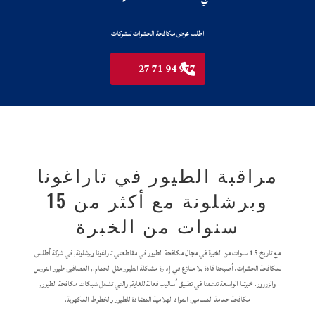
اطلب عرض مكافحة الحشرات للشركات
977 94 71 27
مراقبة الطيور في تاراغونا
وبرشلونة مع أكثر من 15
سنوات من الخبرة
مع تاريخ 15 سنوات من الخبرة في مجال مكافحة الطيور في مقاطعتي تاراغونا وبرشلونة, في شركة أطلس
لمكافحة الحشرات، أصبحنا قادة بلا منازع في إدارة مشكلة الطيور مثل الحمام., العصافير, طيور النورس
والزرزور. خبرتنا الواسعة تدعمنا في تطبيق أساليب فعالة للغاية, والتي تشمل شبكات مكافحة الطيور,
مكافحة حمامة المسامير, المواد الهلامية المضادة للطيور والخطوط المكهربة.