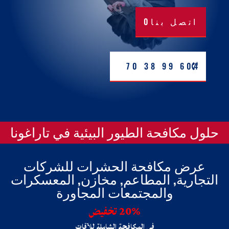
اتصل بنا0
604 99 38 70
حلول مكافحة الطيور البيئية في تاراغونا
عرض مكافحة الحشرات للشركات
التجارية, المطاعم, مخازن, المعسكرات
والمجتمعات المجاورة
20% تخفيض
في المكافحة الشاملة للآفات