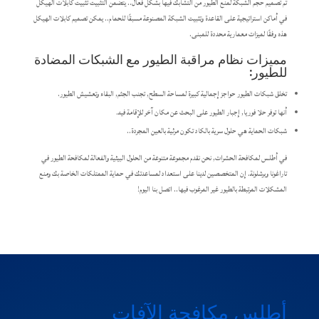
تم تصميم حجم الشبكة لمنع الطيور من التشابك فيها بشكل فعال.. يتضمن التثبيت تثبيت كابلات الهيكل
في أماكن استراتيجية على القاعدة وتثبيت الشبكة المصنوعة مسبقًا للحمام.. يمكن تصميم كابلات الهيكل
هذه وفقًا لميزات معمارية محددة للمبنى.
مميزات نظام مراقبة الطيور مع الشبكات المضادة
للطيور:
تخلق شبكات الطيور حواجز إجمالية كبيرة لمساحة السطح, تجنب الجثم, البقاء وتعشيش الطيور.
أنها توفر حلا فوريا, إجبار الطيور على البحث عن مكان آخر للإقامة فيه.
شبكات الحماية هي حلول سرية بالكاد تكون مرئية بالعين المجردة..
في أطلس لمكافحة الحشرات, نحن نقدم مجموعة متنوعة من الحلول البيئية والفعالة لمكافحة الطيور في
تاراغونا وبرشلونة. إن المتخصصين لدينا على استعداد لمساعدتك في حماية الممتلكات الخاصة بك ومنع
المشكلات المرتبطة بالطيور غير المرغوب فيها.. اتصل بنا اليوم!
أطلس مكافحة الآفات