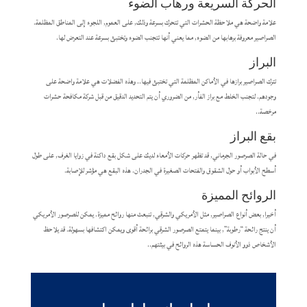
الحركة السريعة ورهاب الضوء
علامة واضحة هي ملاحظة الحشرات التي تتحرك بسرعة وذلك, على العموم, اللجوء إلى المناطق المظلمة.
الصراصير معروفة برهابها من الضوء, مما يعني أنها تتجنب الضوء وتختبئ بسرعة عند التعرض لها.
البراز
تترك الصراصير برازها في الأماكن المظلمة التي تختبئ فيها.. وهذه الفضلات هي علامة واضحة على
وجودهم. لتجنب الخلط مع براز الفأر, من الضروري أن يتم التحديد الدقيق من قبل شركة مكافحة حشرات
مرخصة..
بقع البراز
في حالة الصرصور الجرماني, قد تظهر حركات الأمعاء لديك على شكل بقع داكنة في زوايا الغرف, على طول
أسطح الأبواب أو حول الشقوق والفتحات الصغيرة في الجدران. هذه البقع هي مؤشر للإصابة.
الروائح المميزة
أخيرا, بعض أنواع الصراصير, مثل الأمريكي والشرقي, تنبعث منها روائح مميزة. يمكن للصرصور الأمريكي
أن ينتج رائحة “رطوبة”, بينما يتمتع الصرصور الشرقي برائحة أقوى ويمكن اكتشافها بسهولة. قد يلاحظ
الأشخاص ذوو الأنوف الحساسة هذه الروائح في بيئتهم..