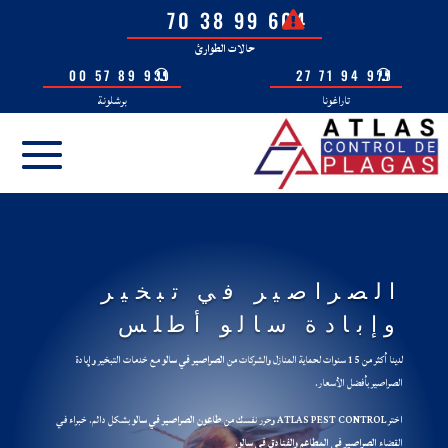
604 99 38 70
حالات الطوارئ
931 89 57 00
977 94 71 27
تاراغونا
برشلونة
الصراصير في تبخير
وإبادة سالو أطلس
لدينا أكثر من 15 سنوات لحماية المنازل والشركات من
الصراصير في سالو
مع خدمات التبخير وإبادة
الصراصير بأفضل الأسعار.
اختر ATLAS PEST CONTROL وحرر نفسك من
طاعون الصراصير في سالو
بشكل دائم. خبراء في
القضاء
الصراصير في المطاعم والفنادق في سالو
.