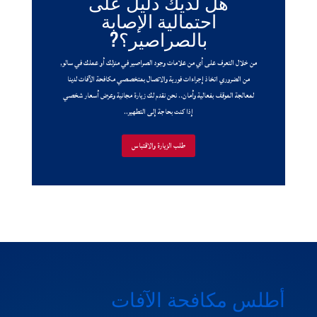
هل لديك دليل على
احتمالية الإصابة
بالصراصير؟?
من خلال التعرف على أي من علامات وجود الصراصير في منزلك أو عملك في سالو,
من الضروري اتخاذ إجراءات فورية والاتصال بمتخصصي مكافحة الآفات لدينا
لمعالجة الموقف بفعالية وأمان.. نحن نقدم لك زيارة مجانية وعرض أسعار شخصي
إذا كنت بحاجة إلى التطهير..
طلب الزيارة والاقتباس
أطلس مكافحة الآفات