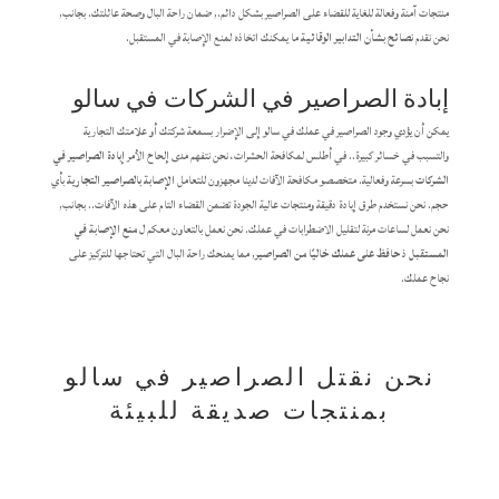
منتجات آمنة وفعالة للغاية للقضاء على الصراصير بشكل دائم., ضمان راحة البال وصحة عائلتك. بجانب,
نحن نقدم
نصائح بشأن التدابير الوقائية
ما يمكنك اتخاذه لمنع الإصابة في المستقبل.
إبادة الصراصير في الشركات في سالو
يمكن أن يؤدي وجود الصراصير في عملك في سالو إلى الإضرار بسمعة شركتك أو علامتك التجارية
والتسبب في خسائر كبيرة.. في أطلس لمكافحة الحشرات، نحن نتفهم مدى إلحاح الأمر
إبادة الصراصير في
الشركات
بسرعة وفعالية. متخصصو مكافحة الآفات لدينا مجهزون للتعامل
الإصابة بالصراصير التجارية
بأي
حجم. نحن نستخدم طرق إبادة دقيقة ومنتجات عالية الجودة تضمن القضاء التام على هذه الآفات.. بجانب,
نحن نعمل لساعات مرنة لتقليل الاضطرابات في عملك. نحن نعمل بالتعاون معكم ل
منع الإصابة في
المستقبل
ذ
حافظ على عملك خاليًا من الصراصير
, مما يمنحك راحة البال التي تحتاجها للتركيز على
نجاح عملك.
نحن نقتل الصراصير في سالو
بمنتجات صديقة للبيئة