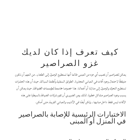
كيف تعرف إذا كان لديك
غزو الصراصير
يمكن للصراصير أن تصيب أي جزء من المبنى طالما أنها تستطيع الوصول إلى الطعام.. من المهم أن تكون
متيقظًا لاحتمال وجود آفات في المباني المجاورة, الطوابق السفلية وأنظمة السباكة, حيث أن هذه الحشرات
تستطيع التحرك والوصول إلى منازلنا أو أعمالنا. هذا خصوصا
حاسمة لمؤسسات الضيافة
, حيث يمكن أن
يسبب وجود الصراصير مشاكل خطيرة. لذلك, ومن الضروري أن تقوم شركات الضيافة بالسيطرة على هذه
الآفات ليس فقط داخل مبانيها., ولكن أيضًا في الأنابيب والمباني القريبة, متى أمكن.
الاختبارات الرئيسية للإصابة بالصراصير
في المنزل أو المبنى