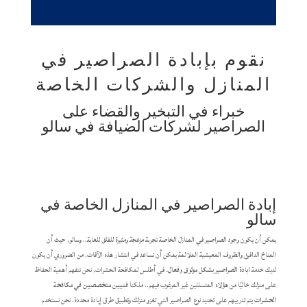
نقوم بإبادة الصراصير في
المنازل والشركات الخاصة
خبراء في التبخير والقضاء على
الصراصير لشركات الضيافة في سالو
إبادة الصراصير في المنازل الخاصة في
سالو
يمكن أن يكون وجود الصراصير في المنازل الخاصة تجربة مزعجة ومثيرة للقلق للغاية.. وسالو, حيث أن
المناخ الدافئ والظروف المعيشية الملائمة يمكن أن تساعد في انتشار هذه الآفات, من الضروري أن يكون
لديك خدمة
ابادة الصراصير بشكل موثوق وفعال.
في أطلس لمكافحة الحشرات, نحن نتفهم أهمية الحفاظ
على منزلك خاليًا من هؤلاء المتسللين غير المرغوب فيهم.. ملكنا
فنيين متخصصين في مكافحة
الحشرات
يتم تدريبهم على تحديد نوع الصراصير التي تغزو منزلك وتطبيق طرق إبادة محددة. نحن نستخدم