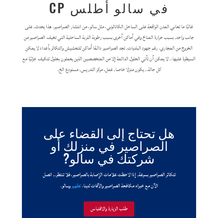
في سالو أطلس CP
غالبًا ما تعاني المدن الواقعة على الساحل الكاتالوني، مثل سالو، من انتشار الصراصير. هذا يحدث, على
جانب واحد, بسبب حرارة المناخ وفي أماكن أخرى بسبب رطوبة التربة الساحلية التي تخيف الصراصير من
الخروج من المجاري. رغم جهود البلديات, تجد الصراصير دائمًا أماكن للتعشيش والتكاثر بأعداد لا يمكن
السيطرة عليها.. لا يمكن أن تأتي الحلول الدائمة إلا من المتخصصين الذين يعملون بحلول تتكيف جزئيًا مع
كل حالة., يكون منزلا خاصا, عمل, مركز التدريس, مستودع الخ.
هل تحتاج إلى القضاء على
الصراصير في منزلك أو
شركتك في سالو?
تتكاثر الصراصير بسرعة, إذا لاحظت علامات الإصابة بالصراصير، فلا تنتظر., اتصل
الآن مع خبراء مكافحة الصراصير والآفات لدينا.
تطهير
وسالو.
طلب الزيارة والاقتباس