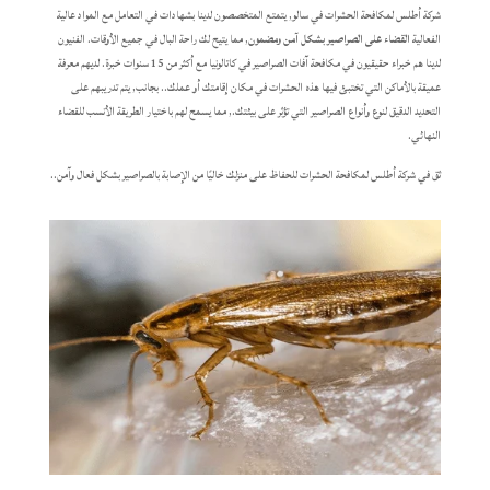
شركة أطلس لمكافحة الحشرات في سالو, يتمتع المتخصصون لدينا بشهادات في التعامل مع المواد عالية
الفعالية
القضاء على الصراصير بشكل آمن ومضمون
, مما يتيح لك راحة البال في جميع الأوقات. الفنيون
لدينا هم خبراء حقيقيون في مكافحة آفات الصراصير في كاتالونيا مع أكثر من 15 سنوات خبرة. لديهم معرفة
عميقة بالأماكن التي تختبئ فيها هذه الحشرات في مكان إقامتك أو عملك.. بجانب, يتم تدريبهم على
التحديد الدقيق لنوع وأنواع الصراصير التي تؤثر على بيئتك., مما يسمح لهم باختيار الطريقة الأنسب للقضاء
النهائي.
ثق في شركة أطلس لمكافحة الحشرات للحفاظ على منزلك خاليًا من الإصابة بالصراصير بشكل فعال وآمن..