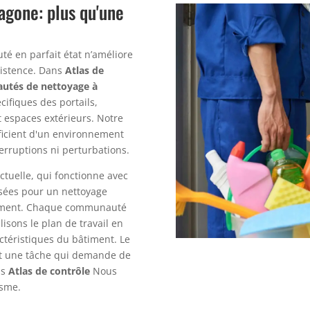
gone: plus qu'une
 en parfait état n’améliore
xistence. Dans
Atlas de
tés de nettoyage à
cifiques des portails,
t espaces extérieurs. Notre
éficient d'un environnement
erruptions ni perturbations.
tuelle, qui fonctionne avec
isées pour un nettoyage
nnement. Chaque communauté
lisons le plan de travail en
ctéristiques du bâtiment. Le
t une tâche qui demande de
ns
Atlas de contrôle
Nous
isme.