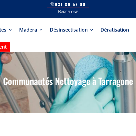
931 89 57 00
Barcelone
tes
Madera
Désinsectisation
Dératisation
ent
Communautés Nettoyage à Tarragone