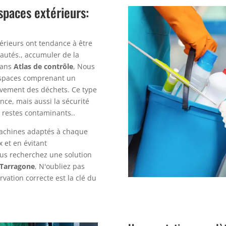
spaces extérieurs:
térieurs ont tendance à être
utés., accumuler de la
Dans
Atlas de contrôle
, Nous
espaces comprenant un
èvement des déchets. Ce type
ce, mais aussi la sécurité
s restes contaminants..
 machines adaptés à chaque
x et en évitant
us recherchez une solution
Tarragone
, N'oubliez pas
rvation correcte est la clé du