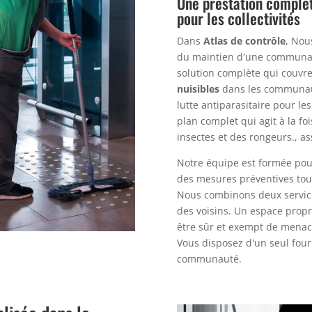
Une prestation complète
pour les collectivités
Dans
Atlas de contrôle
, Nou
du maintien d'une communau
solution complète qui couvr
nuisibles
dans les communaut
lutte antiparasitaire pour 
plan complet qui agit à la fo
insectes et des rongeurs., a
Notre équipe est formée pour
des mesures préventives tout
Nous combinons deux services
des voisins. Un espace propr
être sûr et exempt de menac
Vous disposez d'un seul four
communauté.