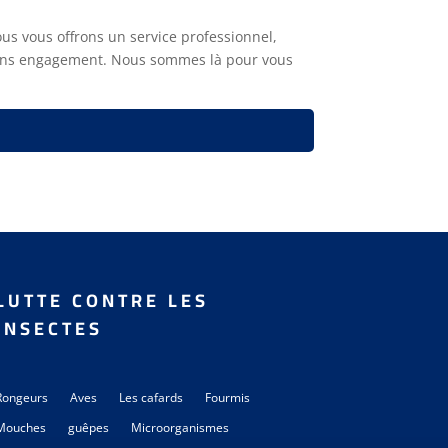
us vous offrons un service professionnel,
s sans engagement. Nous sommes là pour vous
LUTTE CONTRE LES
INSECTES
Rongeurs
Aves
Les cafards
Fourmis
Mouches
guêpes
Microorganismes