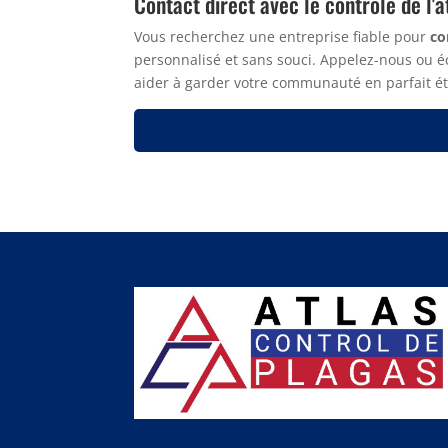
Contact direct avec le contrôle de l'a
Vous recherchez une entreprise fiable pour
co
personnalisé et sans souci. Appelez-nous ou é
aider à garder votre communauté en parfait ét