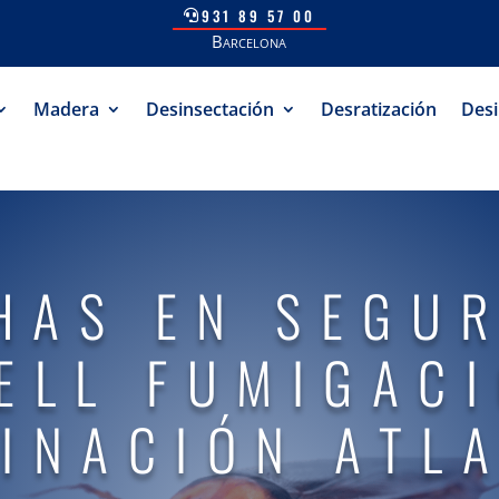
931 89 57 00
Barcelona
Madera
Desinsectación
Desratización
Desi
HAS EN SEGU
ELL FUMIGAC
INACIÓN ATL