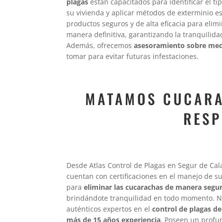
plagas
están capacitados para identificar el t
su vivienda y aplicar métodos de exterminio es
productos seguros y de alta eficacia para elim
manera definitiva, garantizando la tranquilidad
Además, ofrecemos
asesoramiento sobre med
tomar para evitar futuras infestaciones.
MATAMOS CUCARA
RESP
Desde Atlas Control de Plagas en Segur de Cala
cuentan con certificaciones en el manejo de s
para
eliminar las cucarachas de manera segur
brindándote tranquilidad en todo momento. N
auténticos expertos en el
control de plagas d
más de 15 años experiencia
. Poseen un profu