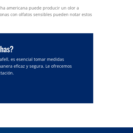
racha americana puede producir un olor a
onas con olfatos sensibles pueden notar estos
chas?
afell, es esencial tomar medidas
manera eficaz y segura. Le ofrecemos
tación.