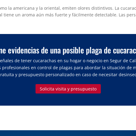
mo la americana y la oriental, emiten olores distintivos. La cuca
 tiene un aroma aún más fuerte y fácilmente detectable. Las pers
ne evidencias de una posible plaga de cucara
s señales de tener cucarachas en su hogar o negocio en Segur de Cal
 profesionales en control de plagas para abordar la situación de 
 gratuita y presupuesto personalizado en caso de necesitar desinsec
Solicita visita y presupuesto