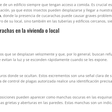
 de un edificio siempre que tengan acceso a comida. Es crucial est
ización, ya que estos insectos pueden desplazarse y llegar a nuestr
a
, donde la presencia de cucarachas puede causar graves problemas
o de su local, sino también en las tuberías y edificios cercanos, s
rachas en la vivienda o local
tos que se desplazan velozmente y que, por lo general, buscan ref
ue evitan la luz y se esconden rápidamente cuando se les expone.
uros donde se ocultan. Estos excrementos son una señal clara de su
de control de plagas autorizada realice una identificación precisa
osiciones pueden aparecer como manchas oscuras en las esquinas d
as grietas y aberturas en las paredes. Estas manchas son un indic