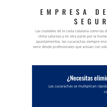
EMPRESA D
SEGU
Las ciudades de la costa catalana como las 
clima caluroso y en otra parte por la humed
ayuntamientos, las cucarachas siempre encu
venir desde profesionales que actúan con sol
¿Necesitas elimi
Las cucarachas se multiplican rápid
c