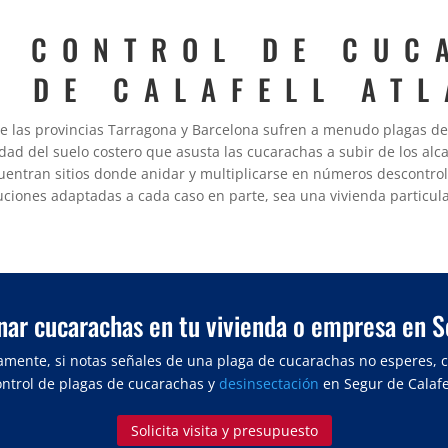
E CONTROL DE CUC
R DE CALAFELL ATL
de las provincias Tarragona y Barcelona sufren a menudo plagas de 
ad del suelo costero que asusta las cucarachas a subir de los alca
entran sitios donde anidar y multiplicarse en números descontro
uciones adaptadas a cada caso en parte, sea una vivienda particula
nar cucarachas en tu vivienda o empresa en S
amente, si notas señales de una plaga de cucarachas no esperes, 
ontrol de plagas de cucarachas y
desinsectación
en Segur de Calafel
Solicita visita y presupuesto