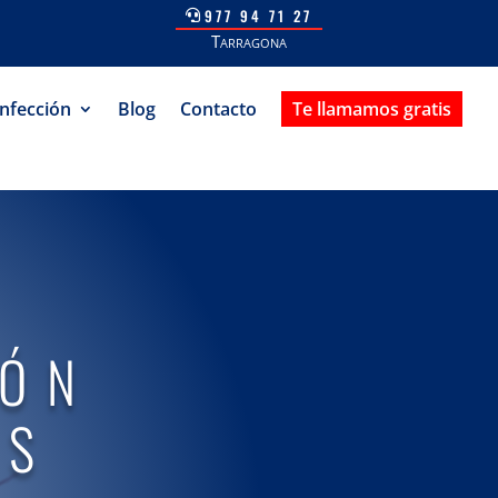
977 94 71 27
Tarragona
nfección
Blog
Contacto
Te llamamos gratis
R
IÓN
AS