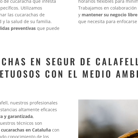
ipo de cucaracha que infesta
horarios flexibles para minim
pecíficos. Utilizamos
Trabajamos en colaboración
inar las cucarachas de
y
mantener su negocio libre
 y la salud de su familia.
que necesita para enfocarse 
idas preventivas
que puede
CHAS EN SEGUR DE CALAFEL
ETUOSOS CON EL MEDIO AMB
fell, nuestros profesionales
ustancias altamente eficaces
a y garantizada
,
uestros técnicos son
e cucarachas en Cataluña
con
ndo conocimiento de los