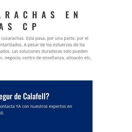
ARACHAS EN
AS CP
cucarachas. Esta pasa, por una parte, por el
ntarillados. A pesar de los esfuerzos de los
lados. Las soluciones duraderas solo pueden
r, negocio, centro de enseñanza, almacén etc.
egur de Calafell?
contacta YA con nuestros expertos en
l.