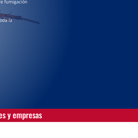
de fumigación
toda la
res y empresas