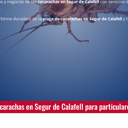
s y negocios de las
cucarachas en Segur de Calafell
con servicios 
.
 forma duradera de la
plaga de cucarachas en Segur de Calafell
y 
carachas en Segur de Calafell para particula