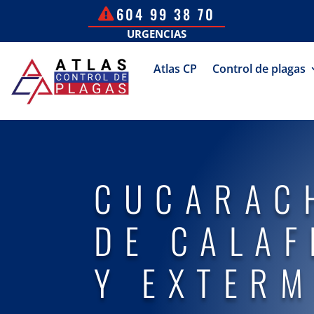
604 99 38 70
URGENCIAS
Atlas CP
Control de plagas
CUCARAC
DE CALAF
Y EXTERM