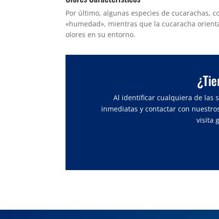
Por último, algunas especies de cucarachas, co
«humedad», mientras que la cucaracha oriental
olores en su entorno.
¿Tie
Al identificar cualquiera de la
inmediatas y contactar con nuestros
visita