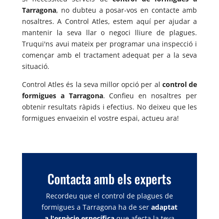
Tarragona
, no dubteu a posar-vos en contacte amb
nosaltres. A Control Atles, estem aquí per ajudar a
mantenir la seva llar o negoci lliure de plagues.
Truqui'ns avui mateix per programar una inspecció i
començar amb el tractament adequat per a la seva
situació.
Control Atles és la seva millor opció per al
control de
formigues a Tarragona
. Confieu en nosaltres per
obtenir resultats ràpids i efectius. No deixeu que les
formigues envaeixin el vostre espai, actueu ara!
Contacta amb els experts
Recordeu que el control de plagues de
formigues a Tarragona ha de ser
adaptat
a l'espècie específica
que afecta la teva