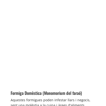
Formiga Domèstica (Monomorium del faraó)
Aquestes formigues poden infestar llars i negocis,
sent una molèstia a la cuina i àrees d'aliments.