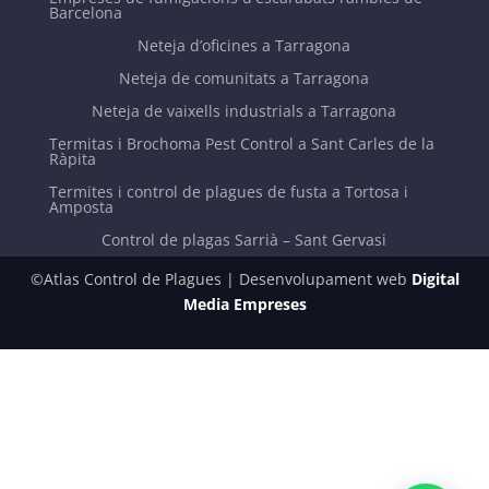
Control de plagues per a comunitats de veïns
Control de plagues d'escarabats Eixample Barcelona
Empreses de control de plagues a eixample
barcelona
Empreses de fumigacions d'escarabats rambles de
Barcelona
Neteja d’oficines a Tarragona
Neteja de comunitats a Tarragona
Neteja de vaixells industrials a Tarragona
Termitas i Brochoma Pest Control a Sant Carles de la
Ràpita
Termites i control de plagues de fusta a Tortosa i
Amposta
Control de plagas Sarrià – Sant Gervasi
©Atlas Control de Plagues | Desenvolupament web
Digital
Media Empreses