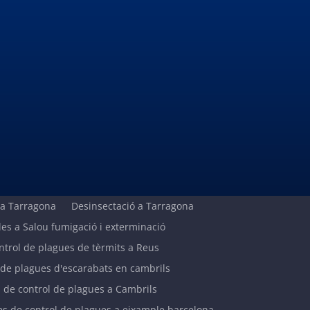
 a Tarragona
Desinsectació a Tarragona
es a Salou fumigació i exterminació
ntrol de plagues de tèrmits a Reus
 de plagues d'escarabats en cambrils
de control de plagues a Cambrils
s de control de plagues a eixample barcelona