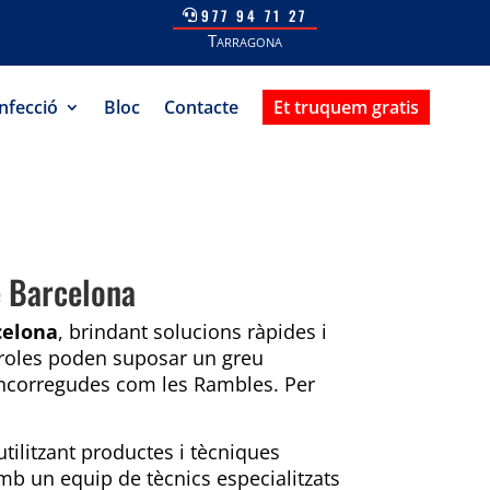
977 94 71 27
Tarragona
nfecció
Bloc
Contacte
Et truquem gratis
e Barcelona
celona
, brindant solucions ràpides i
eroles poden suposar un greu
oncorregudes com les Rambles. Per
tilitzant productes i tècniques
b un equip de tècnics especialitzats