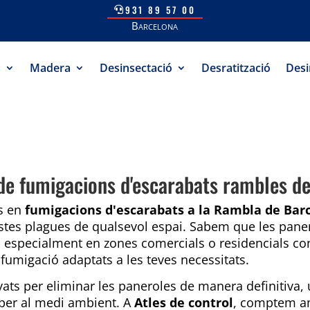
931 89 57 00
Barcelona
s
Madera
Desinsectació
Desratització
Desi
e fumigacions d'escarabats rambles d
es en
fumigacions d'escarabats a la Rambla de Bar
estes plagues de qualsevol espai. Sabem que les pan
t, especialment en zones comercials o residencials c
 fumigació adaptats a les teves necessitats.
ats per eliminar les paneroles de manera definitiva, u
 per al medi ambient. A
Atles de control
, comptem am