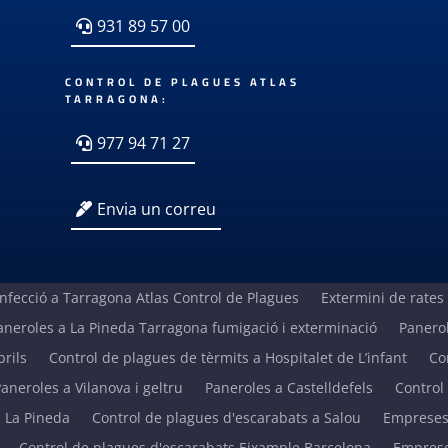
931 89 57 00
CONTROL DE PLAGUES ATLAS
TARRAGONA:
977 94 71 27
Envia un correu
nfecció a Tarragona Atlas Control de Plagues
Extermini de rates
aneroles a La Pineda Tarragona fumigació i exterminació
Panerol
rils
Control de plagues de tèrmits a Hospitalet de L’infant
Co
aneroles a Vilanova i geltru
Paneroles a Castelldefels
Control
a La Pineda
Control de plagues d'escarabats a Salou
Empreses 
Control de plagues d'escarabats Eixample Barcelona
Emprese